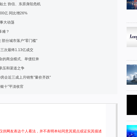
如土 协信、东原身陷危机
0亿 同比增26%
人事大动荡
多难？
 部分城市落户“零门槛”
三次最终1.13亿成交
命的商业模式、举债狂奔
承压和渠道之争
50房企近三成上月销售"量价齐跌"
九银十”平淡收官