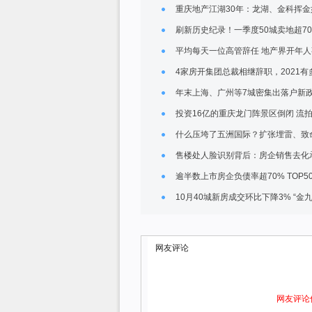
重庆地产江湖30年：龙湖、金科挥金
刷新历史纪录！一季度50城卖地超700
平均每天一位高管辞任 地产界开年
4家房开集团总裁相继辞职，2021有
年末上海、广州等7城密集出落户新政
投资16亿的重庆龙门阵景区倒闭 流拍
什么压垮了五洲国际？扩张埋雷、致
售楼处人脸识别背后：房企销售去化
逾半数上市房企负债率超70% TOP
10月40城新房成交环比下降3% “金