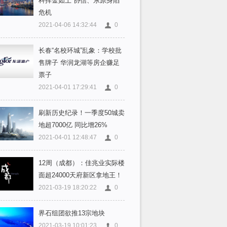
科挥金如土 协信、东原身陷
危机
2021-04-06 14:32:44
0
长春“名校环城”乱象：学校批
售牌子 华润龙湖等房企赚足
票子
2021-04-01 17:29:41
0
刷新历史纪录！一季度50城卖
地超7000亿 同比增26%
2021-04-01 12:48:47
0
12周（成都）：佳兆业实际楼
面超24000天府新区拿地王！
2021-03-19 18:20:22
0
界石组团欲推13宗地块
2021-03-19 10:01:23
0