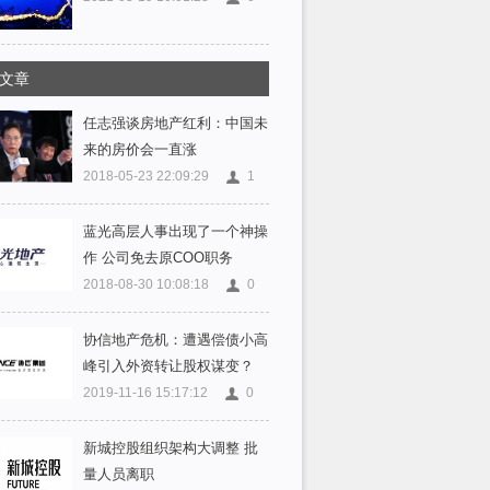
文章
任志强谈房地产红利：中国未
来的房价会一直涨
2018-05-23 22:09:29
1
蓝光高层人事出现了一个神操
作 公司免去原COO职务
2018-08-30 10:08:18
0
协信地产危机：遭遇偿债小高
峰引入外资转让股权谋变？
2019-11-16 15:17:12
0
新城控股组织架构大调整 批
量人员离职