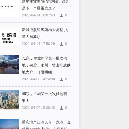
烂尾楼业主“噩梦”缠绕：谁会
是下一个爆雷房企？
2021-04-14 18:07:43
0
新城控股组织架构大调整 批
量人员离职
2021-04-14 17:50:29
0
71宗，主城新区第一批次供
地，铜梁，永川，璧山等成供
地大户！（附明细）
2021-04-08 14:24:30
0
46宗，主城第一批次供地明
细！
2021-04-07 15:30:48
0
重庆地产江湖30年：龙湖、金