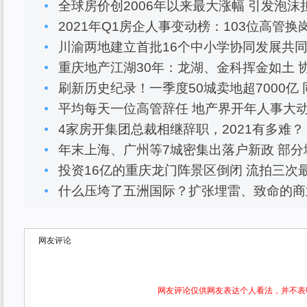
全球房价创2006年以来最大涨幅 引发泡沫
2021年Q1房企人事变动榜：103位高管换
川渝两地建立首批16个中小学协同发展共
重庆地产江湖30年：龙湖、金科挥金如土 
刷新历史纪录！一季度50城卖地超7000亿 
平均每天一位高管辞任 地产界开年人事大
4家房开集团总裁相继辞职，2021有多难？
年末上海、广州等7城密集出落户新政 部分
投资16亿的重庆龙门阵景区倒闭 流拍三次最
什么压垮了五洲国际？扩张埋雷、致命的商