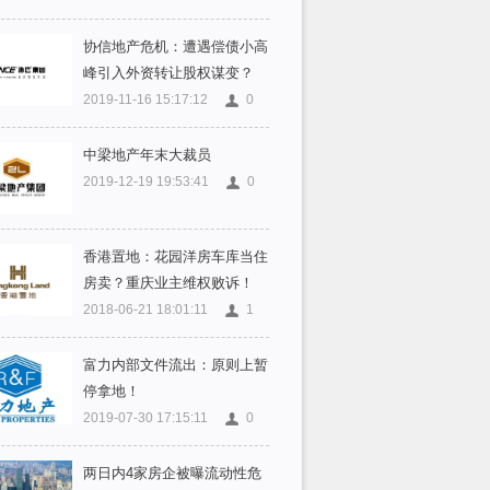
协信地产危机：遭遇偿债小高
峰引入外资转让股权谋变？
2019-11-16 15:17:12
0
中梁地产年末大裁员
2019-12-19 19:53:41
0
香港置地：花园洋房车库当住
房卖？重庆业主维权败诉！
2018-06-21 18:01:11
1
富力内部文件流出：原则上暂
停拿地！
2019-07-30 17:15:11
0
两日内4家房企被曝流动性危