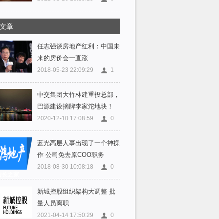
文章
任志强谈房地产红利：中国未
来的房价会一直涨
2018-05-23 22:09:29
1
中交集团大竹林建重投总部，
巴源建设摘牌李家沱地块！
2020-12-10 17:08:59
0
蓝光高层人事出现了一个神操
作 公司免去原COO职务
2018-08-30 10:08:18
0
7站长之家
新城控股组织架构大调整 批
量人员离职
2021-04-14 17:50:29
0